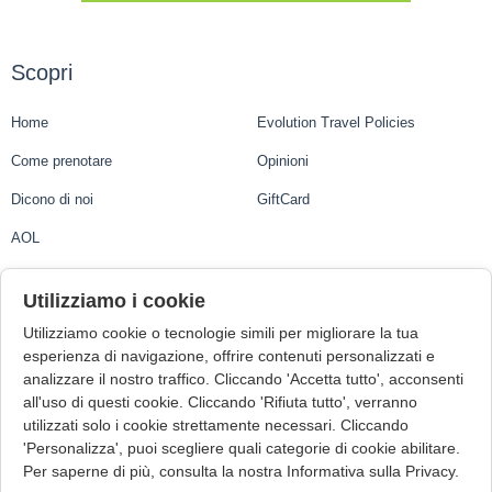
Scopri
Home
Evolution Travel Policies
Come prenotare
Opinioni
Dicono di noi
GiftCard
AOL
Evolution Travel
Utilizziamo i cookie
Utilizziamo cookie o tecnologie simili per migliorare la tua
Evolution Travel Ltd.
esperienza di navigazione, offrire contenuti personalizzati e
analizzare il nostro traffico. Cliccando 'Accetta tutto', acconsenti
1st Floor, Suite 3, Central Business Centre, Mdina Road
all'uso di questi cookie. Cliccando 'Rifiuta tutto', verranno
Zebbug ZBG9015, Malta
utilizzati solo i cookie strettamente necessari. Cliccando
VAT Number: MT22006723
'Personalizza', puoi scegliere quali categorie di cookie abilitare.
Malta Tourism Authority (o MTA) Licence: TRA/T/69
Per saperne di più, consulta la nostra Informativa sulla Privacy.