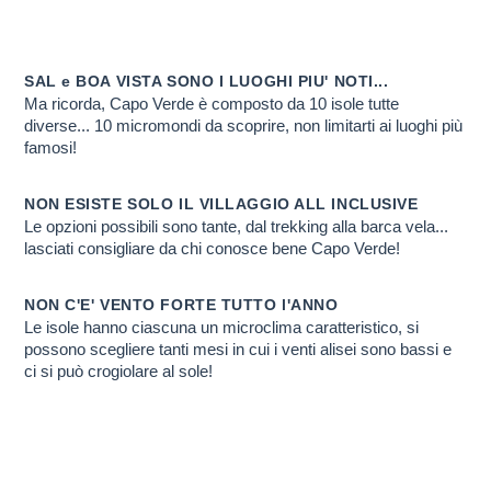
A CAPO VERDE?
Scopri PERCHE' ti conviene farlo con noi
SAL e BOA VISTA SONO I LUOGHI PIU' NOTI...
Ma ricorda, Capo Verde è composto da 10 isole tutte
diverse... 10 micromondi da scoprire, non limitarti ai luoghi più
famosi!
NON ESISTE SOLO IL VILLAGGIO ALL INCLUSIVE
Le opzioni possibili sono tante, dal trekking alla barca vela...
lasciati consigliare da chi conosce bene Capo Verde!
NON C'E' VENTO FORTE TUTTO l'ANNO
Le isole hanno ciascuna un microclima caratteristico, si
possono scegliere tanti mesi in cui i venti alisei sono bassi e
ci si può crogiolare al sole!