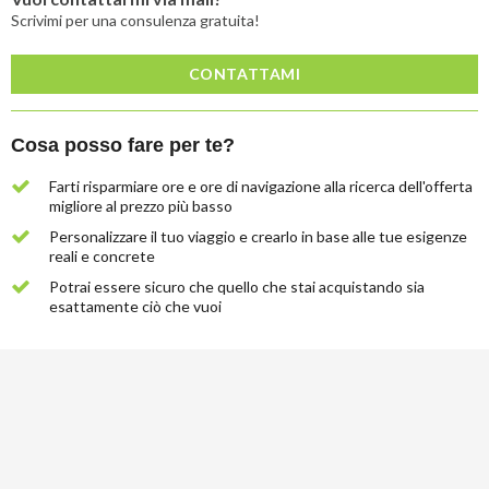
Scrivimi per una consulenza gratuita!
CONTATTAMI
Cosa posso fare per te?
Farti risparmiare ore e ore di navigazione alla ricerca dell'offerta
migliore al prezzo più basso
Personalizzare il tuo viaggio e crearlo in base alle tue esigenze
reali e concrete
Potrai essere sicuro che quello che stai acquistando sia
esattamente ciò che vuoi
Lascia
qui
la
tua
email